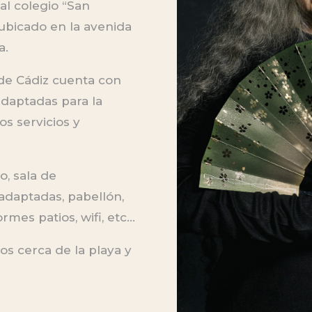
al colegio “San
 ubicado en la avenida
a.
de Cádiz cuenta con
daptadas para la
s servicios y
o, sala de
adaptadas, pabellón,
mes patios, wifi, etc…
os cerca de la playa y