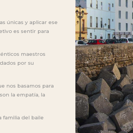
as únicas y aplicar ese
tivo es sentir para
ténticos maestros
ldados por su
que nos basamos para
son la empatía, la
familia del baile